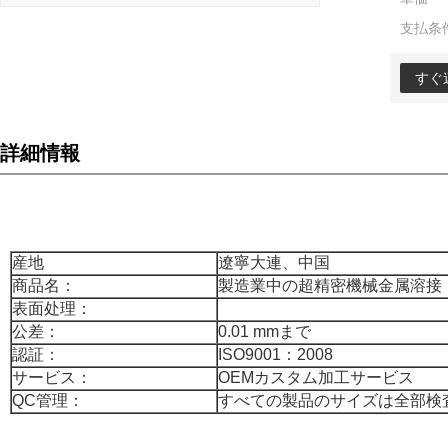
支払条
すぐ
詳細情報
産地
遼寧大連、中国
商品名：
製造業中の超精密機械金属溶接
表面处理：
公差：
0.01 mmまで
認証：
ISO9001：2008
サービス：
OEMカスタム加工サービス
QC管理：
すべての製品のサイズは全部検