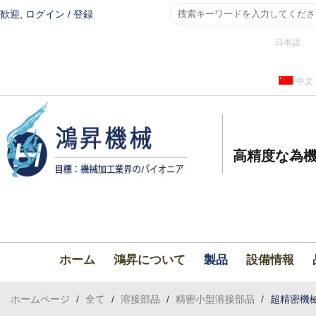
歓迎,
ログイン
/
登録
日本語
中文
高精度な為機
ホーム
鴻昇について
製品
設備情報
ホームページ
/
全て
/
溶接部品
/
精密小型溶接部品
/
超精密機