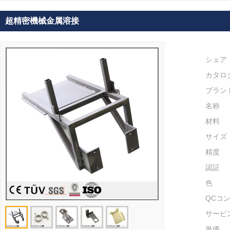
超精密機械金属溶接
シェア
カタロ
ブラン
名称
材料
サイズ
精度
認証
色
QCコ
サービ
単価