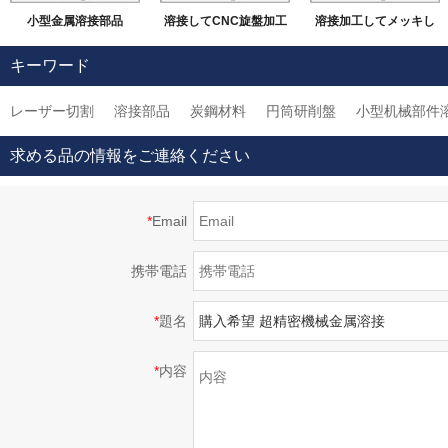
小型金属溶接部品
溶接してCNC旋盤加工
溶接加工してメッキし
などの機械加工
ました部品
キーワード
レーザー切割
溶接部品
炭鋼材料
円筒研削盤
小型机械部件
求める品の情報をご連絡ください
*
Email
携帯電話
*
題名
*
内容