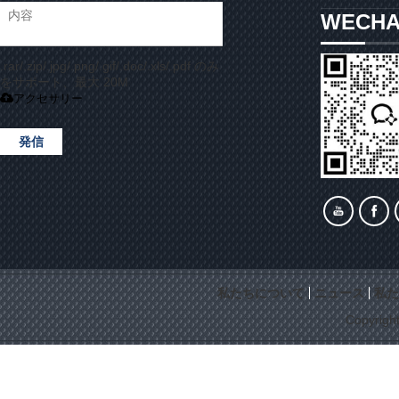
WECH
.rar/.zip/.jpg/.png/.gif/.doc/.xls/.pdf のみ
をサポート、最大 20M
アクセサリー
発信
私たちについて
ニュース
私た
Copyrigh