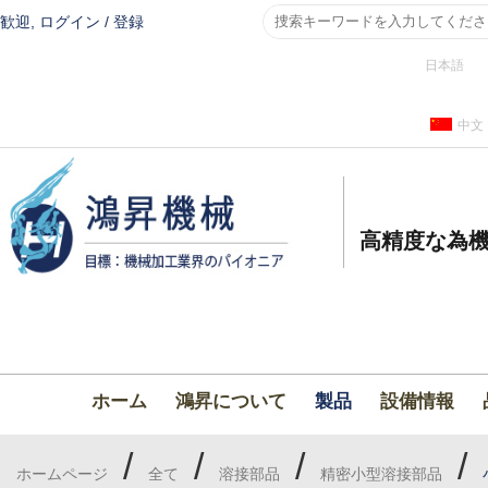
歓迎,
ログイン
/
登録
日本語
中文
高精度な為機
ホーム
鴻昇について
製品
設備情報
/
/
/
/
ホームページ
全て
溶接部品
精密小型溶接部品