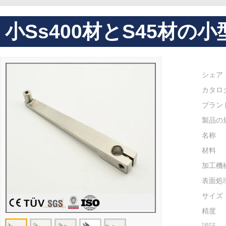
小ss400材とS45材の
シェア
カタロ
ブラン
製品の
名称
材料
加工機
表面処
サイズ
精度