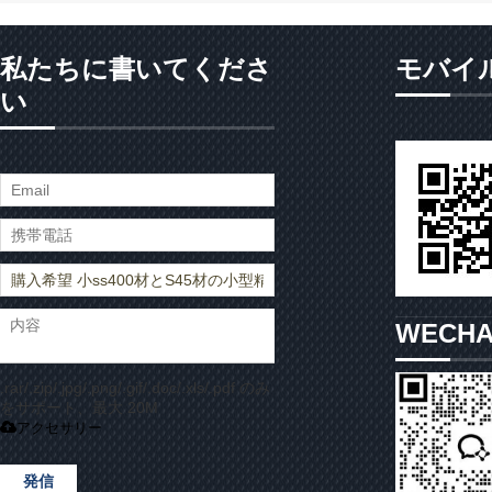
私たちに書いてくださ
モバイ
い
WECH
.rar/.zip/.jpg/.png/.gif/.doc/.xls/.pdf のみ
をサポート、最大 20M
アクセサリー
発信