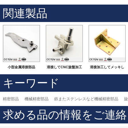
関連製品
小型金属溶接部品
溶接してCNC旋盤加工
溶接加工してメッキし
などの機械加工
ました部品
キーワード
精密部品
機械精密部品
鉄またステンレスなど機械精密部品
旋
求める品の情報をご連絡