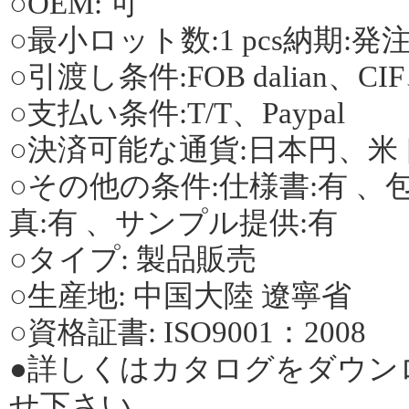
○OEM: 可
○最小ロット数:1 pcs納期:発注後
○引渡し条件:FOB dalian、C
○支払い条件:T/T、Paypal
○決済可能な通貨:日本円、米
○その他の条件:仕様書:有 、包
真:有 、サンプル提供:有
○タイプ: 製品販売
○生産地: 中国大陸 遼寧省
○資格証書: ISO9001：2008
●詳しくはカタログをダウン
せ下さい。