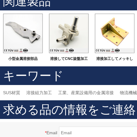
関連製品
小型金属溶接部品
溶接してCNC旋盤加工
溶接加工してメッキし
などの機械加工
ました部品
キーワード
SUS材質
溶接組力加工
工業、産業設備用の金属溶接
物流機械
求める品の情報をご連絡
*
Email