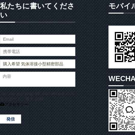
私たちに書いてくださ
モバイ
い
WECH
.rar/.zip/.jpg/.png/.gif/.doc/.xls/.pdf のみ
をサポート、最大 20M
アクセサリー
発信