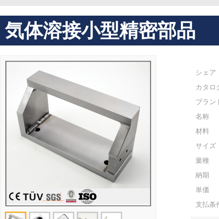
気体溶接小型精密部品
シェア
カタロ
ブラン
名称
材料
サイズ
嶪種
納期
単価
支払条