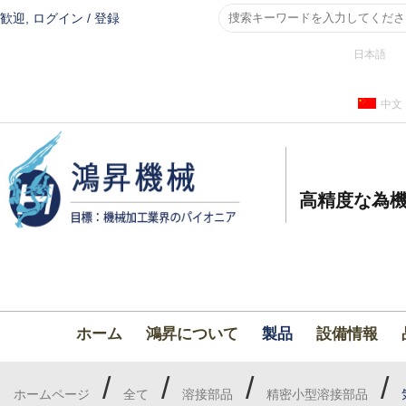
歓迎,
ログイン
/
登録
日本語
中文
高精度な為機
ホーム
鴻昇について
製品
設備情報
/
/
/
/
ホームページ
全て
溶接部品
精密小型溶接部品