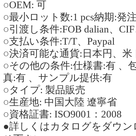
○OEM: 可
○最小ロット数:1 pcs納期:発注後
○引渡し条件:FOB dalian、C
○支払い条件:T/T、Paypal
○決済可能な通貨:日本円、米
○その他の条件:仕様書:有 、包
真:有 、サンプル提供:有
○タイプ: 製品販売
○生産地: 中国大陸 遼寧省
○資格証書: ISO9001：2008
●詳しくはカタログをダウン