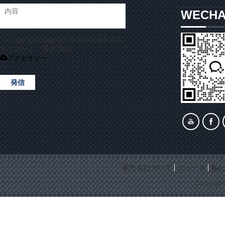
WECH
.rar/.zip/.jpg/.png/.gif/.doc/.xls/.pdf のみ
をサポート、最大 20M
アクセサリー
発信
私たちについて
ニュース
私た
Copyrigh