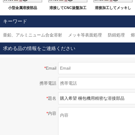
小型金属溶接部品
溶接してCNC旋盤加工
溶接加工してメッキし
などの機械加工
ました部品
キーワード
亜鉛、アルミニューム合金溶射
メッキ等表面処理
防錆処理
熔
求める品の情報をご連絡ください
*
Email
携帯電話
*
題名
*
内容