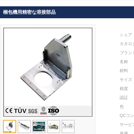
梱包機用精密な溶接部品
シェア
カタロ
ブラン
名称
材料
サイズ
精度
認証
色
QCコ
サービ
単価