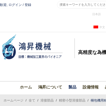
歓迎,
ログイン
/
登録
日本語
中文
高精度な為機
ホーム
鴻昇について
製品
設備情報
ホームページ
/
全て
/
溶接部品
/
精密小型溶接部品
/
梱包機用