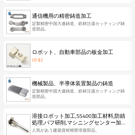
通信機用の精密鋳造加工
定製精密中国大連鋳造、鉄材注湯カッティング鋳
造部品。
ロボット、自動車部品の板金加工
US $
2
機械製品、半導体装置製品の鋳造
定製精密中国大連鋳造、鉄材注湯カッティング鋳
造部品。
溶接ロボット加工,SS400加工材料,防錆
処理,バフ研削,マシニングセンター加
工,自動設備用溶接部品.
人気があう建築資材精密溶接部品。